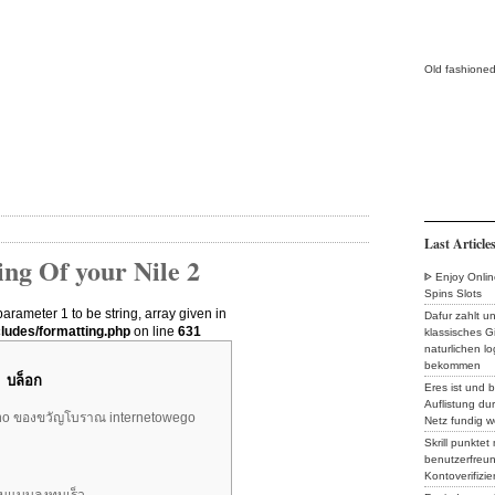
Old fashione
Last Article
ing Of your Nile 2
ᐈ Enjoy Onlin
Spins Slots
parameter 1 to be string, array given in
Dafur zahlt u
ludes/formatting.php
on line
631
klassisches Gi
naturlichen l
bekommen
บล็อก
Eres ist und 
Auflistung du
no ของขวัญโบราณ internetowego
Netz fundig w
Skrill punktet
benutzerfreun
า
Kontoverifizi