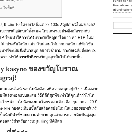
ีนแบบลงทุนเร็ว
Fur jedes no
Promotionen g
 ในพื้นที่
ubereinstim
J, 9 และ 10 ให้รางวัลตั้งแต่ 2x-100x สัญลักษณ์ใหม่ของคลี
ในบรรดาสัญลักษณ์ทั้งหมด โดยเฉพาะอย่างยิ่งเมื่อรวมกับ
TP ใหม่ทำให้การได้รับรางวัลใหญ่ทำได้ยาก ค่า RTP ใหม่
งไม่น่าประทับใจนัก แม้ว่าโบนัสจะไม่มากมายนัก แต่ฟังก์ชั่น
ฟรีจะเป็นสิ่งที่น่าสนุก อย่างไรก็ตาม รางวัลเฉลี่ยตั้งแต่ 2x
 เพราะทำให้การเข้าถึงรางวัลสูงสุดเป็นไปได้มากขึ้น
awy kasyno ของขวัญโบราณ
agraj!
นเกมออนไลน์ รอบโบนัสคือจุดที่ความสนุกอยู่จริง ๆ เนื่องจาก
่มีแจ็คพอตแบบสะสม วิธีที่ดีที่สุดที่จะทำให้คุณทำกำไรได้
ระโยชน์จากโบนัสของเกมโดยรวม แม้จะมีอายุมากกว่า 20 ปี
e Nile ก็ยังคงเทียบชั้นกับสล็อตสมัยใหม่ในแง่ของซอฟต์แวร์
ะเป็นนักกีฬาที่ชอบความท้าทาย คุณสามารถวางเดิมพันสูงสุด
อลลาร์สำหรับการหมุน King ที่ดีที่สุด