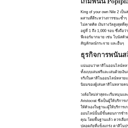
เกมพนัน Popiplay
King of your own Nile 2 เป
ผสานที่ดีระหว่างการชนะซ้ำๆ
ไม่คาดคิด เงินรางวัลสูงสุด
อยู่ที่ 1 ถึง 1,000 รอบ ซึ่งถื
ฟีเจอร์มากมาย เช่น โบนัสตัวค
สัญลักษณ์กระจาย และอื่นๆ
ธุรกิจการพนันส
แน่นอนว่าคาสิโนออนไลน์หลาย
ทั้งแบบเล่นฟรีและเล่นด้วยเงิน
จริงในคาสิโนออนไลน์หลายแห่
นิยมของผู้เล่นคาสิโนหลายค
วงล้อใหม่ล่าสุดจะเริ่มหมุนแ
Aristocrat ซึ่งเป็นผู้ให้บริกา
ให้ตัวเองในฐานะผู้ให้บริกา
ออนไลน์นั้นมีขั้นตอนการชำระ
คุณ โดยพื้นฐานแล้ว ควรเลือก
ปลอดภัยที่แข็งแกร่ง คาสิโนป