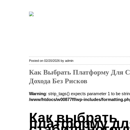
Posted on 02/20/2026 by admin
Как Выбрать Платформу Для С
Дохода Без Рисков
Warning
: strip_tags() expects parameter 1 to be strin
/www/htdocs/w00877ff/wp-includes/formatting.ph
Как выбрать
платформу дл
стабильного 