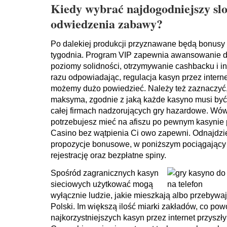
Kiedy wybrać najdogodniejszy slo
odwiedzenia zabawy?
Po dalekiej produkcji przyznawane będą bonusy 
tygodnia. Program VIP zapewnia awansowanie d
poziomy solidności, otrzymywanie cashbacku i 
razu odpowiadając, regulacja kasyn przez interne
możemy dużo powiedzieć. Należy też zaznaczyć,
maksyma, zgodnie z jaką każde kasyno musi by
całej firmach nadzorujących gry hazardowe. Wó
potrzebujesz mieć na afiszu po pewnym kasynie p
Casino bez wątpienia Ci owo zapewni. Odnajdzie
propozycje bonusowe, w poniższym pociągający
rejestrację oraz bezpłatne spiny.
Spośród zagranicznych kasyn
sieciowych użytkować mogą
wyłącznie ludzie, jakie mieszkają albo przebywa
Polski. Im większą ilość miarki zakładów, co pow
najkorzystniejszych kasyn przez internet przyszł