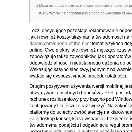
Moze owo bedzie dziwaczne kasyno sieciowy (takie-jak j
Kiedy wybrać najdogodniejszy slot do odwiedzenia zaba
Lecz, decydujące pozostaje reklamowanie odpow
jak i również koszty utrzymania świadomości na
darmo.com/queen-of-the-nile/
temat ryzykach do
online. Owe piękny, ale również męczący czas w c
zobowiązuje także zawodników, jak i operatorów
odpowiedzialności i nieustannego dążenia do odw
Wskazując kasyno sieciowy, jednym z najważni
wydaje się dyspozycyjność procedur płatności.
Drugim pozytywem używania wersji mobilnej jes
otrzymywania osobnych bonusów. Jeżeli posiada
rachunek rozliczeniowy przy kasyno pod Windows
zobligowany fita jeszcze raz tworzyć. Na zakońc
platformę do uciechy zwróć atencję na klarowność
kalejdoskop konsol, klasa wsparcia i bezpiecze
świadomemu podejściu i odgadnięciu reguł prom
pozostanie przyjemna, a niebezpieczeństwo zr